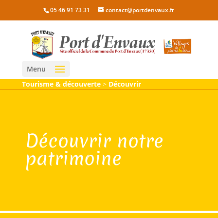
05 46 91 73 31
contact@portdenvaux.fr
Menu
Tourisme & découverte
>
Découvrir
Découvrir notre
patrimoine