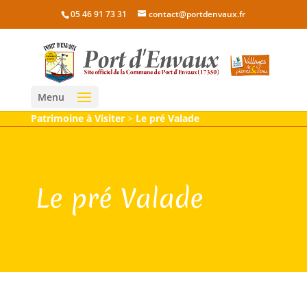
05 46 91 73 31
contact@portdenvaux.fr
Menu
Patrimoine à Visiter
>
Le pré Valade
Le pré Valade