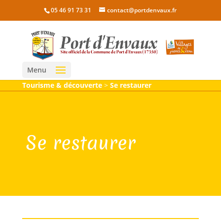
05 46 91 73 31
contact@portdenvaux.fr
Menu
Tourisme & découverte
>
Se restaurer
Se restaurer