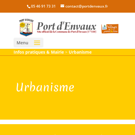
05 46 91 73 31
contact@portdenvaux.fr
Menu
Infos pratiques & Mairie
>
Urbanisme
Urbanisme