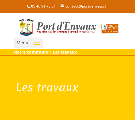
05 46 91 73 31
contact@portdenvaux.fr
Menu
Notre commune
>
Les travaux
Les travaux