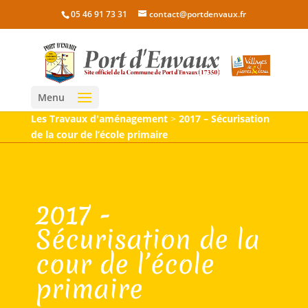
05 46 91 73 31
contact@portdenvaux.fr
Menu
Les Travaux d'aménagement
>
2017 – Sécurisation
de la cour de l’école primaire
2017 -
Sécurisation de la
cour de l’école
primaire