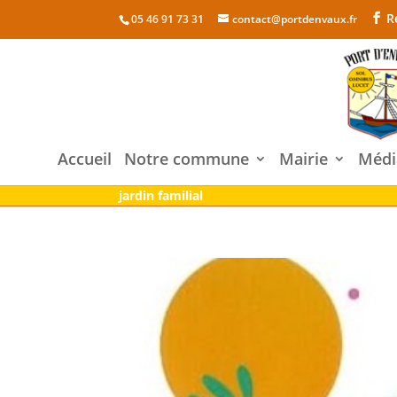
R
05 46 91 73 31
contact@portdenvaux.fr
Accueil
Notre commune
Mairie
Médi
jardin familial