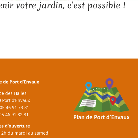
enir votre jardin, c’est possible !
e de Port d’Envaux
ace des Halles
 Port d’Envaux
: 05 46 91 73 31
 05 46 91 82 31
es d’ouverture
12h du mardi au samedi