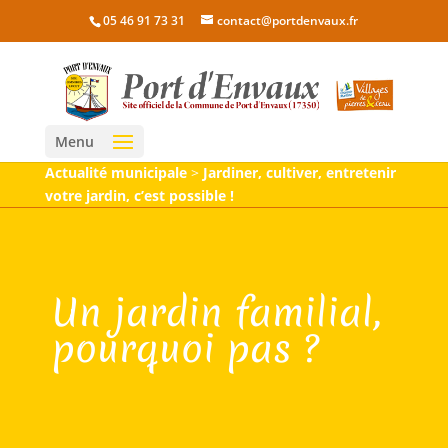
05 46 91 73 31
contact@portdenvaux.fr
Menu
Actualité municipale
>
Jardiner, cultiver, entretenir
votre jardin, c’est possible !
Un jardin familial,
pourquoi pas ?