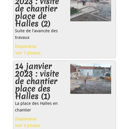
2023 : visite
de chantier
place de
Halles (2)
Suite de l'avancée des
travaux
Diaporama
Voir 7 photos
14 janvier
2023 : visite
de chantier
place des
Halles (1)
La place des Halles en
chantier
Diaporama
Voir 9 photos