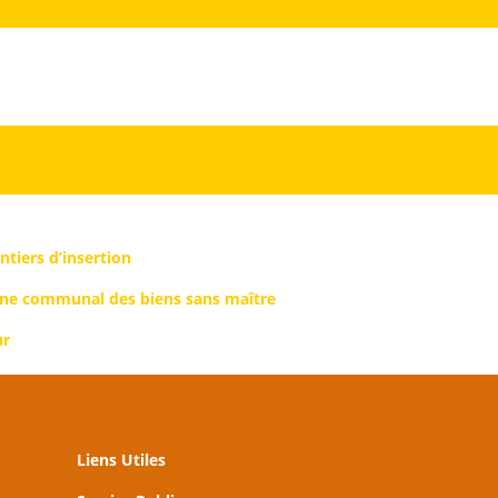
ntiers d’insertion
ine communal des biens sans maître
ur
Liens Utiles