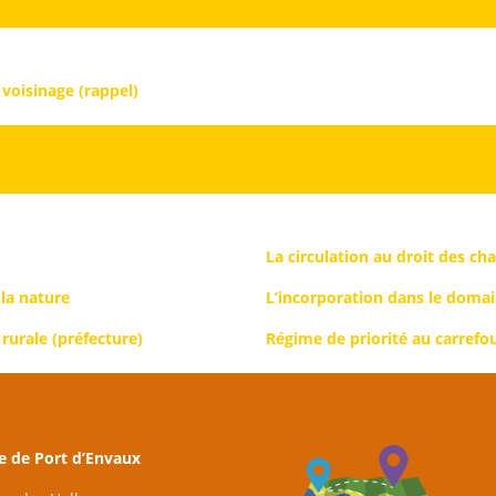
e voisinage (rappel)
La circulation au droit des cha
la nature
L’incorporation dans le doma
rurale (préfecture)
Régime de priorité au carrefo
e de Port d’Envaux