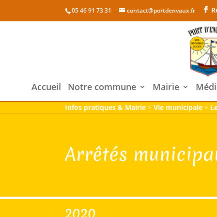
R
05 46 91 73 31
contact@portdenvaux.fr
Accueil
Notre commune
Mairie
Médi
Infos pratiques & Mairie
>
Vie municipale
>
L
Arrêtés municipa
2020