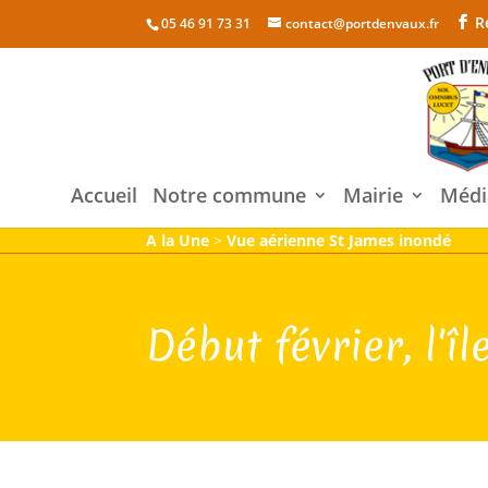
R
05 46 91 73 31
contact@portdenvaux.fr
Accueil
Notre commune
Mairie
Médi
A la Une
>
Vue aérienne St James inondé
Début février, l'î