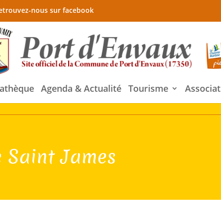
etrouvez-nous sur facebook
athèque
Agenda & Actualité
Tourisme
Associat
le Saint James