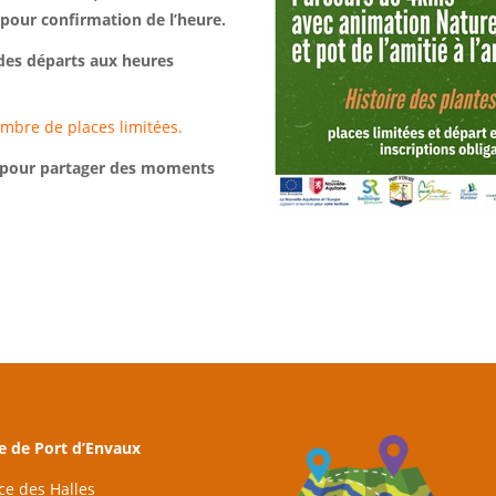
 pour confirmation de l’heure.
des départs aux heures
mbre de places limitées.
é, pour partager des moments
e de Port d’Envaux
ace des Halles