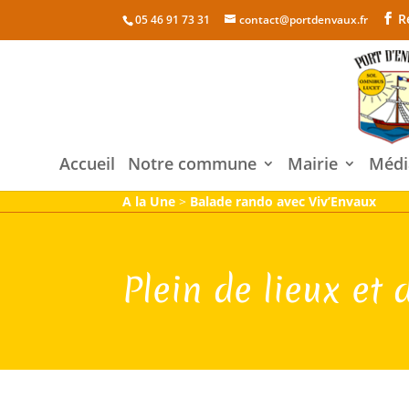
R
05 46 91 73 31
contact@portdenvaux.fr
Accueil
Notre commune
Mairie
Médi
A la Une
>
Balade rando avec Viv’Envaux
Plein de lieux et 