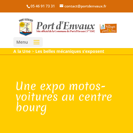
05 46 91 73 31
contact@portdenvaux.fr
Menu
A la Une
>
Les belles mécaniques s’exposent
Une expo motos-
voitures au centre
bourg