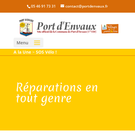
05 46 91 73 31
contact@portdenvaux.fr
Menu
A la Une
>
SOS Vélo !
Réparations en
tout genre