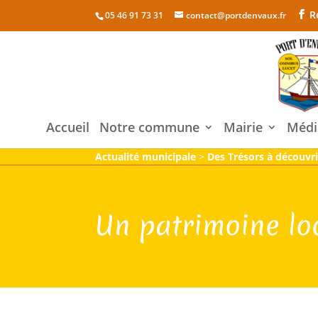
R
05 46 91 73 31
contact@portdenvaux.fr
Accueil
Notre commune
Mairie
Médi
Actualité municipale
>
Des Trésors à découvri
Un patrimoine loca