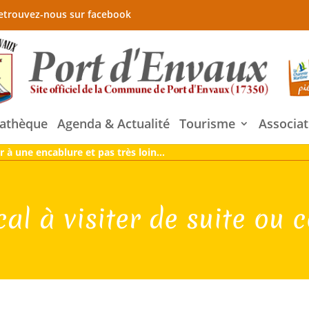
etrouvez-nous sur facebook
athèque
Agenda & Actualité
Tourisme
Associat
r à une encablure et pas très loin…
l à visiter de suite ou cet