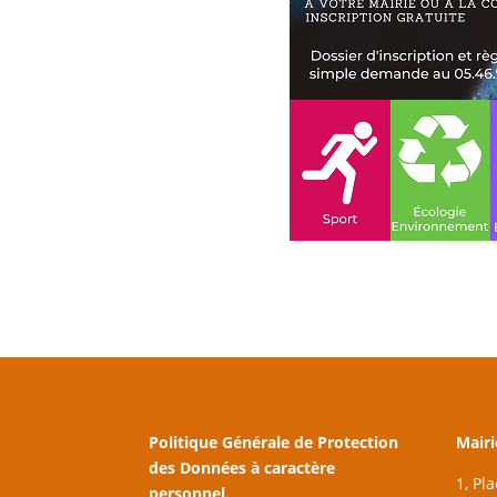
Politique Générale de Protection
Mairi
des Données à caractère
1, Pl
personnel.