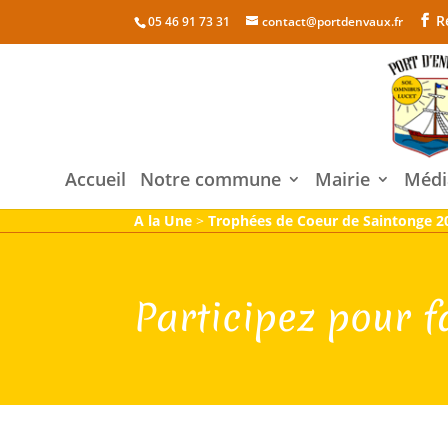
R
05 46 91 73 31
contact@portdenvaux.fr
Accueil
Notre commune
Mairie
Médi
A la Une
>
Trophées de Coeur de Saintonge 2
Participez pour fa