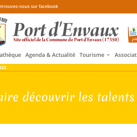
etrouvez-nous sur facebook
athèque
Agenda & Actualité
Tourisme
Associat
023
ire découvrir les talents