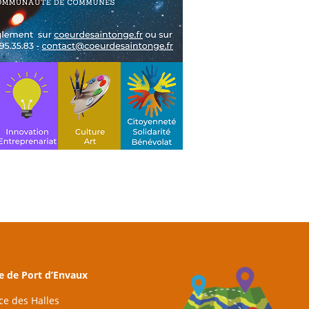
e de Port d’Envaux
ace des Halles