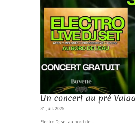
Un concert au pré Valad
31 Juil, 2025
Electro DJ set au bord de...