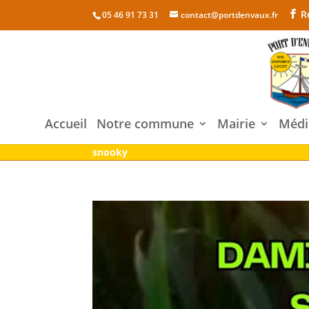
R
05 46 91 73 31
contact@portdenvaux.fr
Accueil
Notre commune
Mairie
Médi
snooky