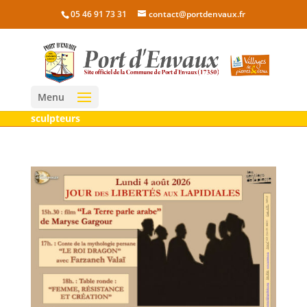
05 46 91 73 31
contact@portdenvaux.fr
Menu
sculpteurs