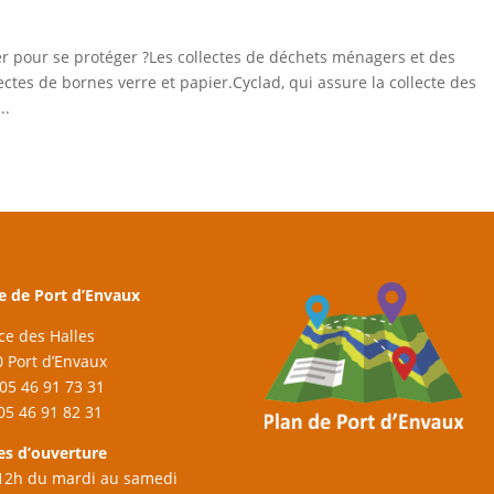
er pour se protéger ?Les collectes de déchets ménagers et des
ctes de bornes verre et papier.Cyclad, qui assure la collecte des
..
e de Port d’Envaux
ace des Halles
 Port d’Envaux
: 05 46 91 73 31
 05 46 91 82 31
es d’ouverture
12h du mardi au samedi