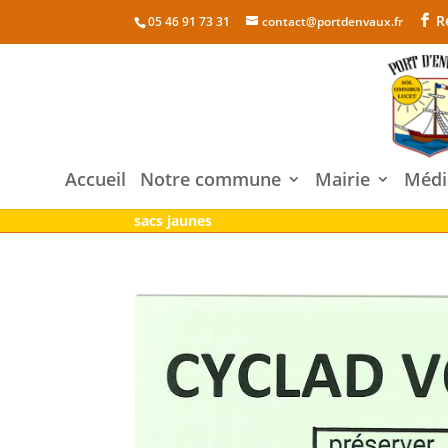
R
05 46 91 73 31
contact@portdenvaux.fr
Accueil
Notre commune
Mairie
Médi
sacs jaunes