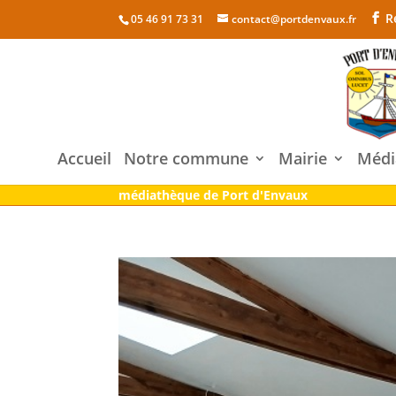
R
05 46 91 73 31
contact@portdenvaux.fr
Accueil
Notre commune
Mairie
Médi
médiathèque de Port d'Envaux