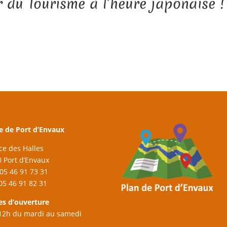
du Tourisme à l’heure japonaise !
e de Port d’Envaux
ace des Halles
 Port d’Envaux
: 05 46 91 73 31
 05 46 91 82 31
es d’ouverture
12h du mardi au samedi