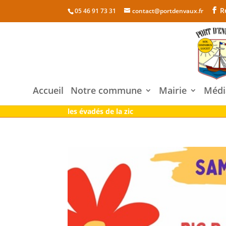
R
05 46 91 73 31
contact@portdenvaux.fr
Accueil
Notre commune
Mairie
Médi
les évadés de la zic