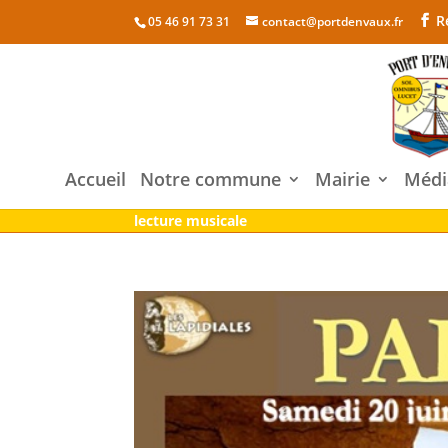
R
05 46 91 73 31
contact@portdenvaux.fr
Accueil
Notre commune
Mairie
Médi
lecture musicale