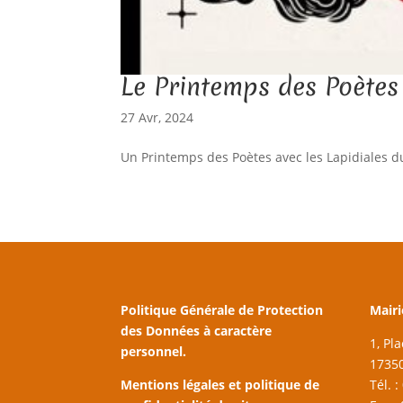
Le Printemps des Poètes
27 Avr, 2024
Un Printemps des Poètes avec les Lapidiales d
Politique Générale de Protection
Mairi
des Données à caractère
1, Pl
personnel.
17350
Mentions légales et politique de
Tél. 