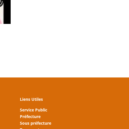
.
Liens Utiles
Service Public
Préfecture
Sous préfecture