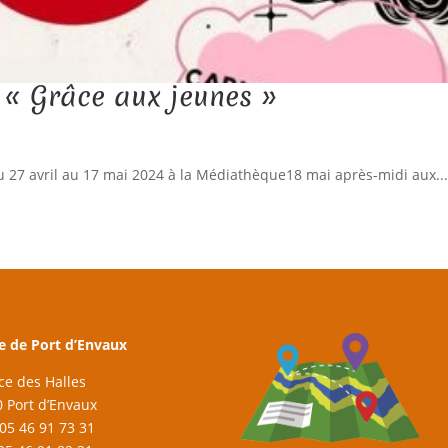
 « Grâce aux jeunes »
u 27 avril au 17 mai 2024 à la Médiathèque18 mai après-midi aux..
e de Port d’Envaux
ace des Halles
 Port d’Envaux
: 05 46 91 73 31