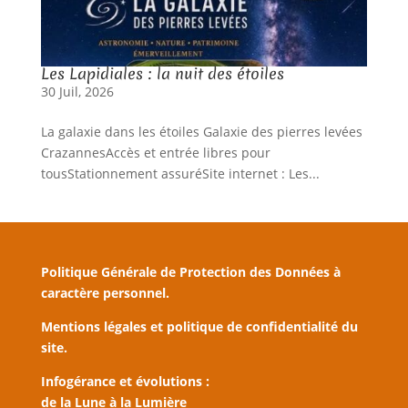
Les Lapidiales : la nuit des étoiles
30 Juil, 2026
La galaxie dans les étoiles Galaxie des pierres levées
CrazannesAccès et entrée libres pour
tousStationnement assuréSite internet : Les...
Politique Générale de Protection des Données à
caractère personnel.
Mentions légales et politique de confidentialité du
site.
Infogérance et évolutions :
de la Lune à la Lumière