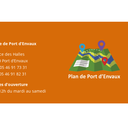
e de Port d’Envaux
ace des Halles
 Port d’Envaux
: 05 46 91 73 31
 05 46 91 82 31
es d’ouverture
12h du mardi au samedi