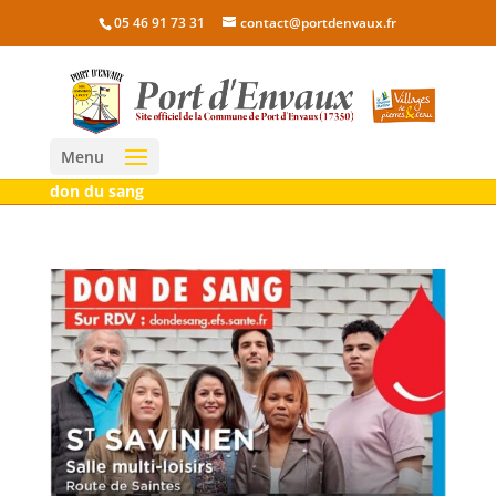
05 46 91 73 31
contact@portdenvaux.fr
Menu
don du sang