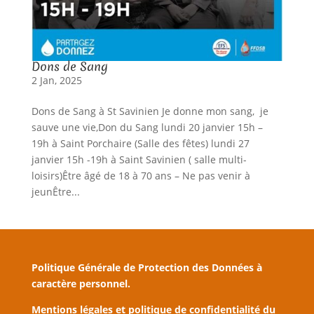
Dons de Sang
2 Jan, 2025
Dons de Sang à St Savinien Je donne mon sang, je
sauve une vie,Don du Sang lundi 20 janvier 15h –
19h à Saint Porchaire (Salle des fêtes) lundi 27
janvier 15h -19h à Saint Savinien ( salle multi-
loisirs)Être âgé de 18 à 70 ans – Ne pas venir à
jeunÊtre...
Politique Générale de Protection des Données à
caractère personnel.
Mentions légales et politique de confidentialité du