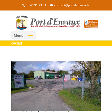
05 46 91 73 31
contact@portdenvaux.fr
Menu
cyclad