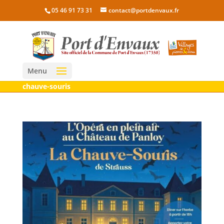
05 46 91 73 31
contact@portdenvaux.fr
Menu
chauve-souris