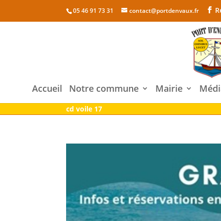
R
05 46 91 73 31
contact@portdenvaux.fr
Accueil
Notre commune
Mairie
Médi
cd voile 17