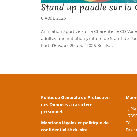
Stand up paddle sur la
6 Août, 2026
Animation Sportive sur la Charente Le CD Voil
adultes une initiation gratuite de Stand Up Pa
Port d’Envaux 20 août 2026 Bords...
Politique Générale de Protection
Mairi
des Données à caractère
1, Pl
personnel.
17350
Mentions légales et politique de
Tél. 
confidentialité du site.
Fax :