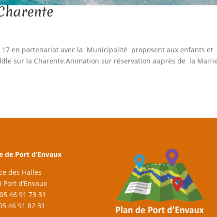
 Charente
e 17 en partenariat avec la Municipalité proposent aux enfants et
ddle sur la Charente.Animation sur réservation auprès de la Mairie
e de Port d’Envaux
ace des Halles
 Port d’Envaux
: 05 46 91 73 31
 05 46 91 82 31