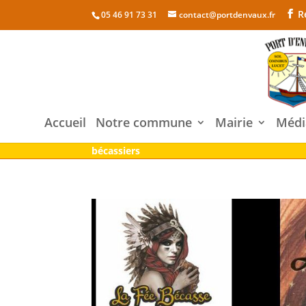
R
05 46 91 73 31
contact@portdenvaux.fr
Accueil
Notre commune
Mairie
Médi
bécassiers