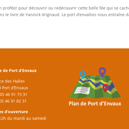
n profiter pour découvrir ou redécouvrir cette belle fée qui se cach
ns le livre de Yannick Vrignaud. Le port d’envallois nous entraîne 
e de Port d’Envaux
ace des Halles
 Port d’Envaux
: 05 46 91 73 31
 05 46 91 82 31
es d’ouverture
12h du mardi au samedi