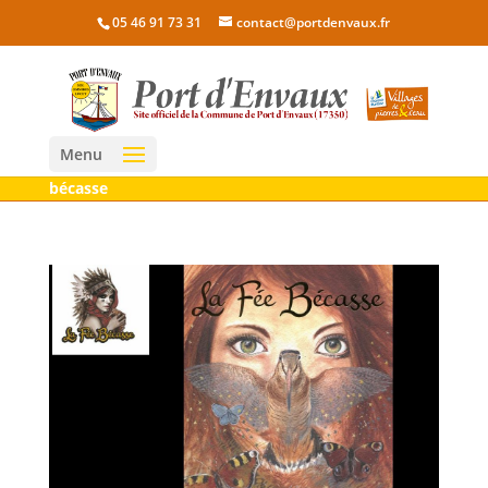
05 46 91 73 31
contact@portdenvaux.fr
Menu
bécasse