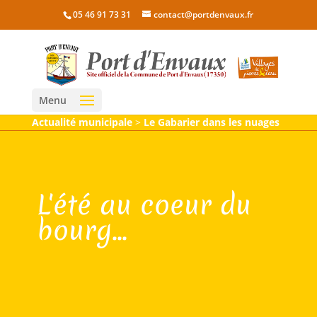
05 46 91 73 31
contact@portdenvaux.fr
Menu
Actualité municipale
>
Le Gabarier dans les nuages
L'été au coeur du
bourg...