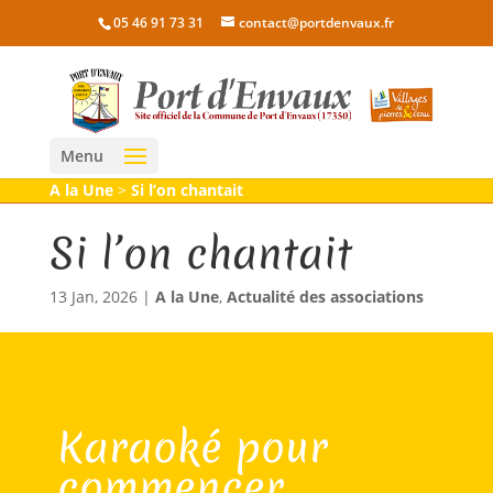
05 46 91 73 31
contact@portdenvaux.fr
Menu
A la Une
>
Si l’on chantait
Si l’on chantait
13 Jan, 2026
|
A la Une
,
Actualité des associations
Karaoké pour
commencer