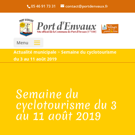
05 46 91 73 31
contact@portdenvaux.fr
Menu
Actualité municipale
>
Semaine du cyclotourisme
du 3 au 11 août 2019
Semaine du
cyclotourisme du 3
au 11 août 2019