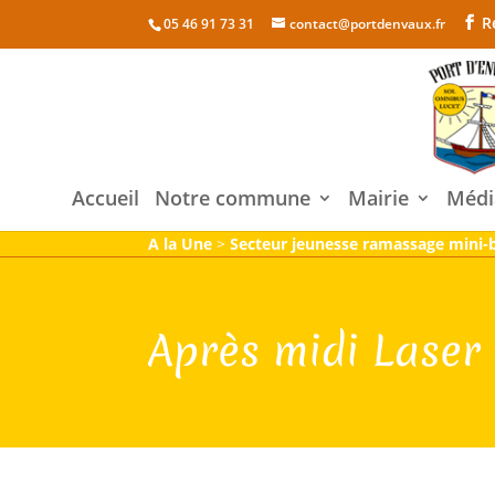
R
05 46 91 73 31
contact@portdenvaux.fr
Accueil
Notre commune
Mairie
Médi
A la Une
>
Secteur jeunesse ramassage mini-b
Après midi Laser 