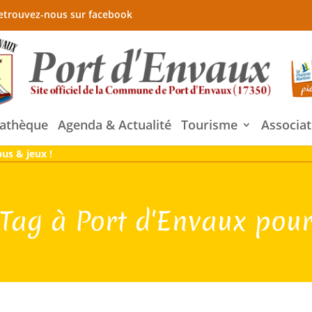
etrouvez-nous sur facebook
athèque
Agenda & Actualité
Tourisme
Associat
us & jeux !
Tag à Port d'Envaux pour