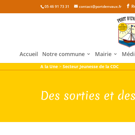
R
05 46 91 73 31
contact@portdenvaux.fr
Accueil
Notre commune
Mairie
Médi
A la Une
>
Secteur Jeunesse de la CDC
Des sorties et de