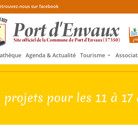
etrouvez-nous sur facebook
athèque
Agenda & Actualité
Tourisme
Associat
s projets pour les 11 à 17