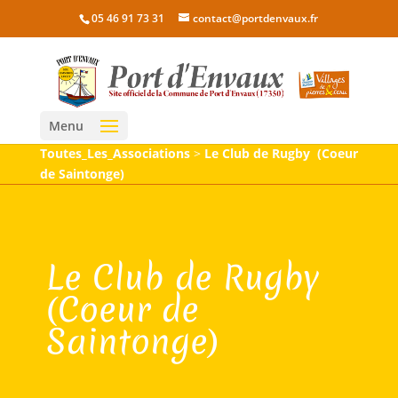
05 46 91 73 31
contact@portdenvaux.fr
Menu
Toutes_Les_Associations
>
Le Club de Rugby (Coeur
de Saintonge)
Le Club de Rugby
(Coeur de
Saintonge)