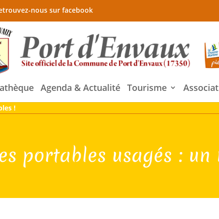
etrouvez-nous sur facebook
athèque
Agenda & Actualité
Tourisme
Associat
les !
es portables usagés : un 