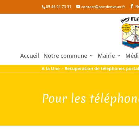
R
05 46 91 73 31
contact@portdenvaux.fr
Accueil
Notre commune
Mairie
Médi
A la Une
>
Récupération de téléphones portab
Pour les téléphon