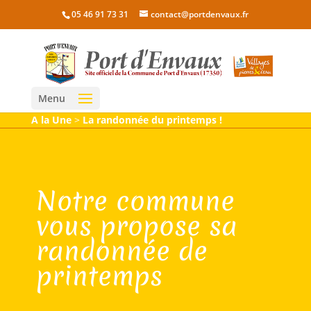
05 46 91 73 31
contact@portdenvaux.fr
Menu
A la Une
>
La randonnée du printemps !
Notre commune
vous propose sa
randonnée de
printemps