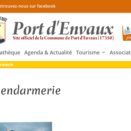
etrouvez-nous sur facebook
athèque
Agenda & Actualité
Tourisme
Associat
armerie
Gendarmerie