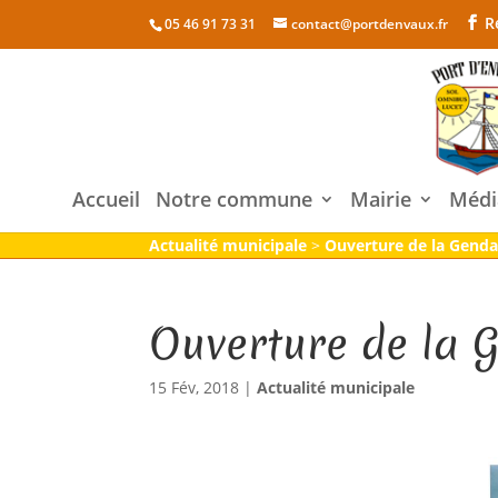
R
05 46 91 73 31
contact@portdenvaux.fr
Accueil
Notre commune
Mairie
Médi
Actualité municipale
>
Ouverture de la Gend
Ouverture de la 
15 Fév, 2018
|
Actualité municipale