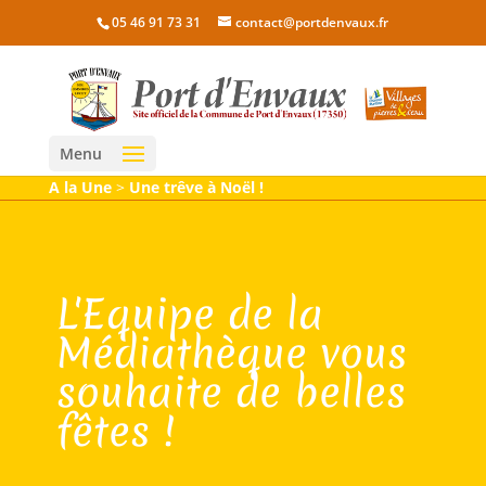
05 46 91 73 31
contact@portdenvaux.fr
Menu
A la Une
>
Une trêve à Noël !
L'Equipe de la
Médiathèque vous
souhaite de belles
fêtes !