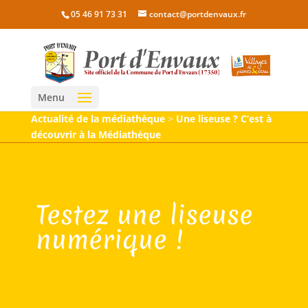
05 46 91 73 31
contact@portdenvaux.fr
Menu
Actualité de la médiathèque
>
Une liseuse ? C’est à
découvrir à la Médiathèque
Testez une liseuse
numérique !