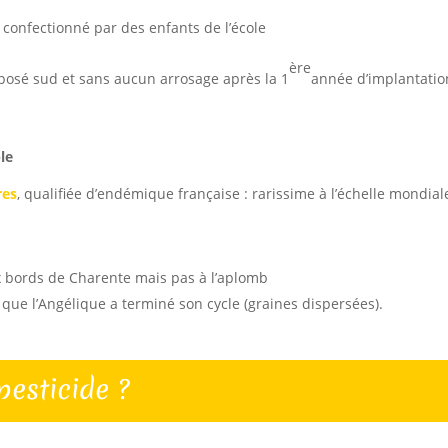
t confectionné par des enfants de l’école
ère
xposé sud et sans aucun arrosage après la 1
année d’implantatio
le
res
, qualifiée d’endémique française : rarissime à l’échelle mondia
 bords de Charente mais pas à l’aplomb
que l’Angélique a terminé son cycle (graines dispersées).
esticide ?