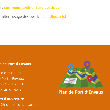
é :
comment jardiner sans pesticide
miter l’usage des pesticides :
cliquez ici
e de Port d’Envaux
ace des Halles
 Port d’Envaux
: 05 46 91 73 31
 05 46 91 82 31
es d’ouverture
12h du mardi au samedi