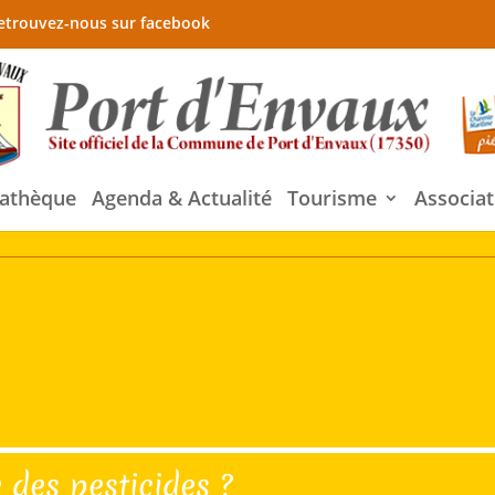
etrouvez-nous sur facebook
athèque
Agenda & Actualité
Tourisme
Associat
 des pesticides ?