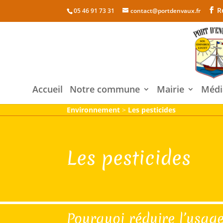
R
05 46 91 73 31
contact@portdenvaux.fr
Accueil
Notre commune
Mairie
Médi
Environnement
>
Les pesticides
Les pesticides
Pourquoi réduire l’usage