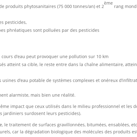
ème
produits phytosanitaires (75 000 tonnes/an) et 2
rang mondia
s pesticides,
es phréatiques sont polluées par des pesticides
 cours d’eau peut provoquer une pollution sur 10 km
és atteint sa cible, le reste entre dans la chaîne alimentaire, attei
s usines d’eau potable de systèmes complexes et onéreux d’infiltrat
ent alarmiste, mais bien une réalité.
 même impact que ceux utilisés dans le milieu professionnel et les do
s jardiniers surdosent leurs pesticides).
e, le traitement de surfaces gravillonnées, bitumées, ensablées, e
urels, car la dégradation biologique des molécules des produits est