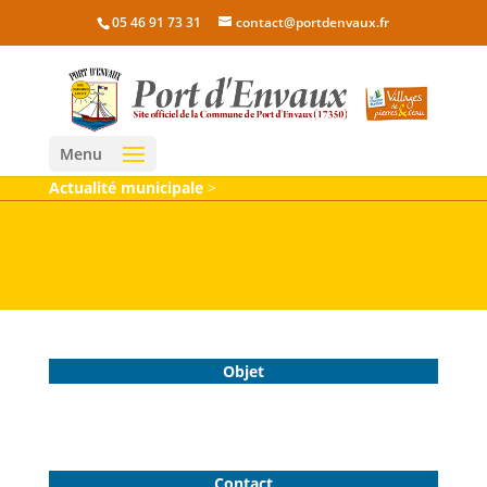
05 46 91 73 31
contact@portdenvaux.fr
Menu
Actualité municipale
>
Objet
Contact