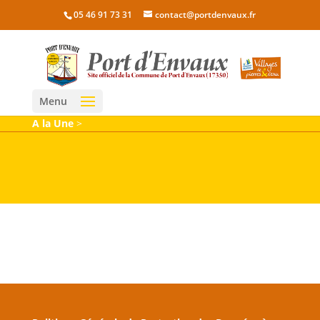
05 46 91 73 31
contact@portdenvaux.fr
Menu
A la Une
>