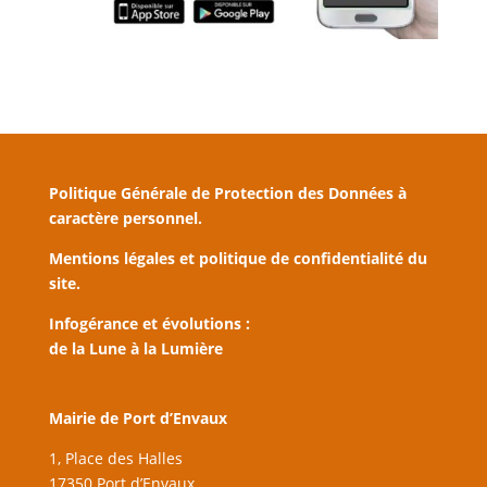
Politique Générale de Protection des Données à
caractère personnel.
Mentions légales et politique de confidentialité du
site.
Infogérance et évolutions :
de la Lune à la Lumière
Mairie de Port d’Envaux
1, Place des Halles
17350 Port d’Envaux