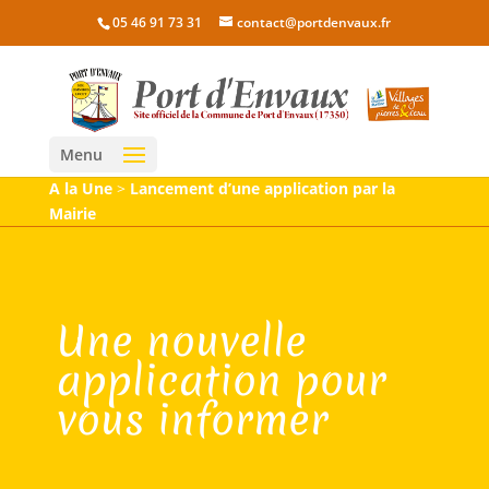
05 46 91 73 31
contact@portdenvaux.fr
Menu
A la Une
>
Lancement d’une application par la
Mairie
Une nouvelle
application pour
vous informer