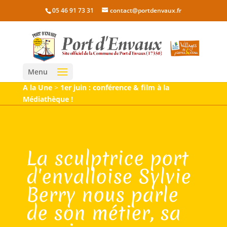
05 46 91 73 31
contact@portdenvaux.fr
Menu
A la Une
>
1er juin : conférence & film à la
Médiathèque !
La sculptrice port
d'envalloise Sylvie
Berry nous parle
de son métier, sa