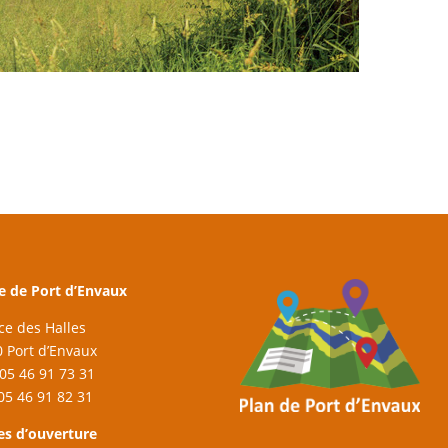
e de Port d’Envaux
ace des Halles
 Port d’Envaux
: 05 46 91 73 31
 05 46 91 82 31
es d’ouverture