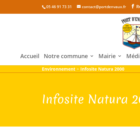
R
05 46 91 73 31
contact@portdenvaux.fr
Accueil
Notre commune
Mairie
Médi
Environnement
>
Infosite Natura 2000
Infosite Natura 