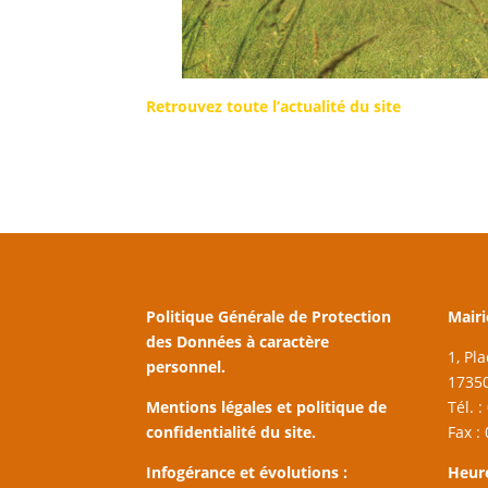
Retrouvez toute l’actualité du site
Politique Générale de Protection
Mairi
des Données à caractère
1, Pl
personnel.
17350
Mentions légales et politique de
Tél. 
confidentialité du site.
Fax :
Infogérance et évolutions :
Heur