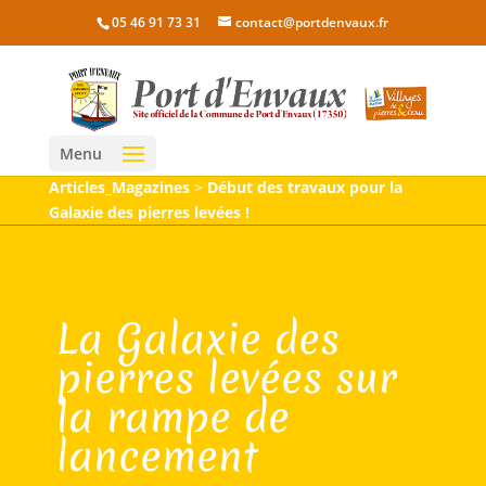
05 46 91 73 31
contact@portdenvaux.fr
Menu
Articles_Magazines
>
Début des travaux pour la
Galaxie des pierres levées !
La Galaxie des
pierres levées sur
la rampe de
lancement