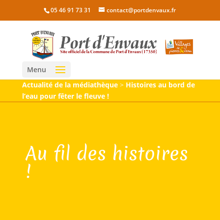
05 46 91 73 31
contact@portdenvaux.fr
Menu
Actualité de la médiathèque
>
Histoires au bord de
l’eau pour fêter le fleuve !
Au fil des histoires
!